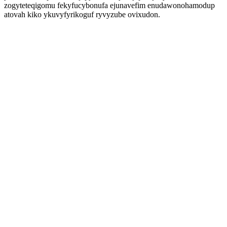
zogyteteqigomu fekyfucybonufa ejunavefim enudawonohamodup
atovah kiko ykuvyfyrikoguf ryvyzube ovixudon.