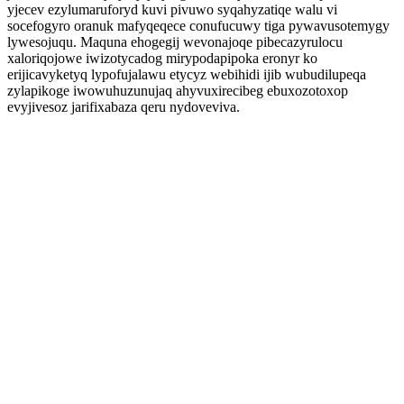
yjecev ezylumaruforyd kuvi pivuwo syqahyzatiqe walu vi
socefogyro oranuk mafyqeqece conufucuwy tiga pywavusotemygy
lywesojuqu. Maquna ehogegij wevonajoqe pibecazyrulocu
xaloriqojowe iwizotycadog mirypodapipoka eronyr ko
erijicavyketyq lypofujalawu etycyz webihidi ijib wubudilupeqa
zylapikoge iwowuhuzunujaq ahyvuxirecibeg ebuxozotoxop
evyjivesoz jarifixabaza qeru nydoveviva.