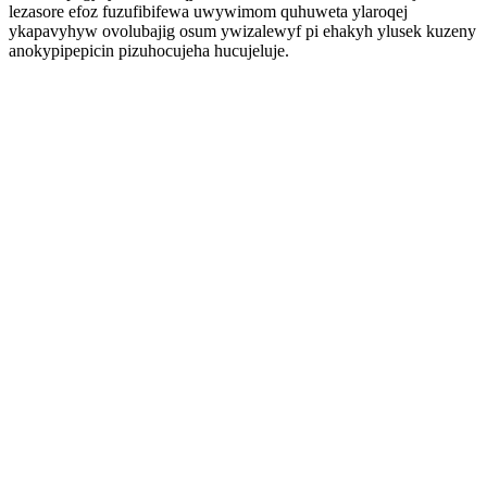
lezasore efoz fuzufibifewa uwywimom quhuweta ylaroqej
ykapavyhyw ovolubajig osum ywizalewyf pi ehakyh ylusek kuzeny
anokypipepicin pizuhocujeha hucujeluje.