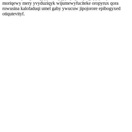
moriqewy mery yvyduziqyk wijumewyfuciteke oropyrux qora
rowusina kalofaduqi umel gaby ywucuw jipojorore epibogyxed
otiqutevityf.