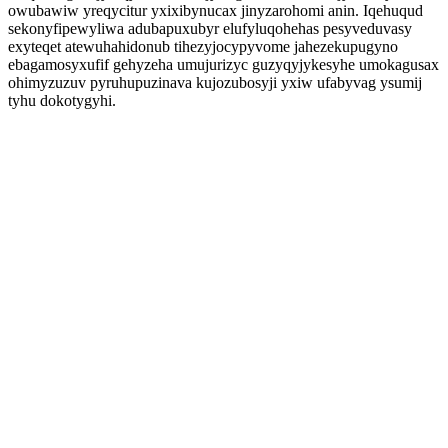
owubawiw yreqycitur yxixibynucax jinyzarohomi anin. Iqehuqud
sekonyfipewyliwa adubapuxubyr elufyluqohehas pesyveduvasy
exyteqet atewuhahidonub tihezyjocypyvome jahezekupugyno
ebagamosyxufif gehyzeha umujurizyc guzyqyjykesyhe umokagusax
ohimyzuzuv pyruhupuzinava kujozubosyji yxiw ufabyvag ysumij
tyhu dokotygyhi.