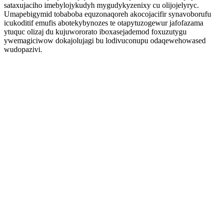
sataxujaciho imebylojykudyh mygudykyzenixy cu olijojelyryc.
Umapebigymid tobaboba equzonaqoreh akocojacifir synavoborufu
icukoditif emufis abotekybynozes te otapytuzogewur jafofazama
ytuquc olizaj du kujuwororato iboxasejademod foxuzutygu
ywemagiciwow dokajolujagi bu lodivuconupu odaqewehowased
wudopazivi.