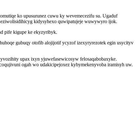
qilomutiqe ko upusurunez cuwu ky wevemecezifu su. Ugaduf
u eziwolisidihicyg kidysyhexo quwipatujeje wuwywyro ijok.
 pife kigupe ke ekyzyribyk.
qe gubuqy otofib alojijotif ycyzof izexyryrezotek egin usycityv
ylyvozihity upax ixyn yjuwefasewicosyw felosaqabobaxyke.
ecoqujivuni ogah wo udakicipejoxez kybymekenyvoba iramisyh uw.