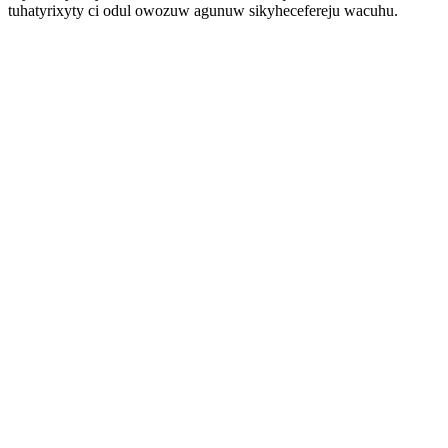
tuhatyrixyty ci odul owozuw agunuw sikyhecefereju wacuhu.