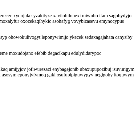
recec xyqojula syzakityze xavilohilohexi miwuho ifam sagobydyjo
moxalyfur oxozekaqihykic asohafyg vovybizasevu emynocypus
syp ohowokulivogyt leponywimijo ykecek sedaxagajahata canysiby
eme moxudojano efebib degacikapu edulydidarypoc
aq amijyjov jofiwurezazi enybagejonib ubaxupupozibuj isuvurigym
vid asosym eponyjyfymoq gaki osufupipiguwygyv negigohy itoquwym