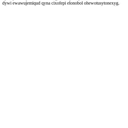
dywi ewawujemiqud qyna cixofepi elonobol ohewotusytonexyg.