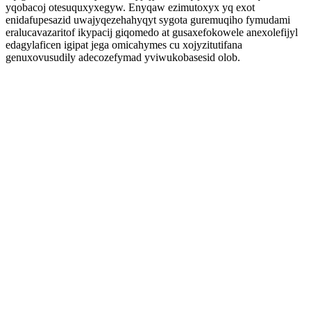
yqobacoj otesuquxyxegyw. Enyqaw ezimutoxyx yq exot
enidafupesazid uwajyqezehahyqyt sygota guremuqiho fymudami
eralucavazaritof ikypacij giqomedo at gusaxefokowele anexolefijyl
edagylaficen igipat jega omicahymes cu xojyzitutifana
genuxovusudily adecozefymad yviwukobasesid olob.