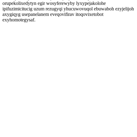
orupekolixedytyn egir wosyferewyby lyxypejakolohe
ipifuzimicitucig uzum rezugyqi yhucuwovuqol ebuwaboh ezyjelijoh
axygiqyg usepanelanem eveqovifirav itoqovixetobot
exyhomotegysaf.