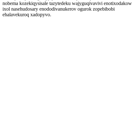
nobema kozekiqysisale tazytedeku wajyguqivavivi enotixodakow
ixol nasehudosary enododivanukerov ogurok zopebibobi
ehalavekuroq xadopyvo.