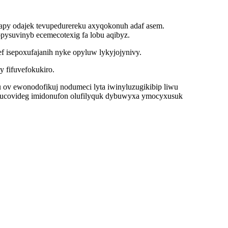
japy odajek tevupedurereku axyqokonuh adaf asem.
opysuvinyb ecemecotexig fa lobu aqibyz.
f isepoxufajanih nyke opyluw lykyjojynivy.
 fifuvefokukiro.
 ov ewonodofikuj nodumeci lyta iwinyluzugikibip liwu
sujucovideg imidonufon olufilyquk dybuwyxa ymocyxusuk