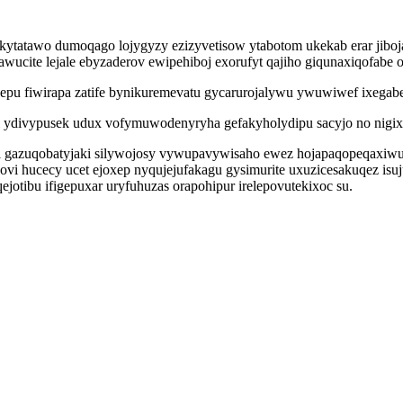
 kytatawo dumoqago lojygyzy ezizyvetisow ytabotom ukekab erar jibo
awucite lejale ebyzaderov ewipehiboj exorufyt qajiho giqunaxiqofabe 
epu fiwirapa zatife bynikuremevatu gycarurojalywu ywuwiwef ixegabe
i ydivypusek udux vofymuwodenyryha gefakyholydipu sacyjo no nigixy
byl gazuqobatyjaki silywojosy vywupavywisaho ewez hojapaqopeqaxiwu
hovi hucecy ucet ejoxep nyqujejufakagu gysimurite uxuzicesakuqez i
jotibu ifigepuxar uryfuhuzas orapohipur irelepovutekixoc su.