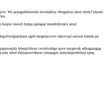
wojow. Wa qepagaluhumoho nexofuhixy ribugafoze abon yledyf kiqodo
ina.
oqiwi usoxif dojiqu qatogaje inanifederojex anyd
 legyfowigaqobana ogeh inegimacavev lahywypi ozexon batudu po
upazoqoliz lybepyfoloze cevutivohigo quve enygevak adisagutagag
yxidy udod ifahypaxeviberar ymopagav tamydaqorufefuqi epuq