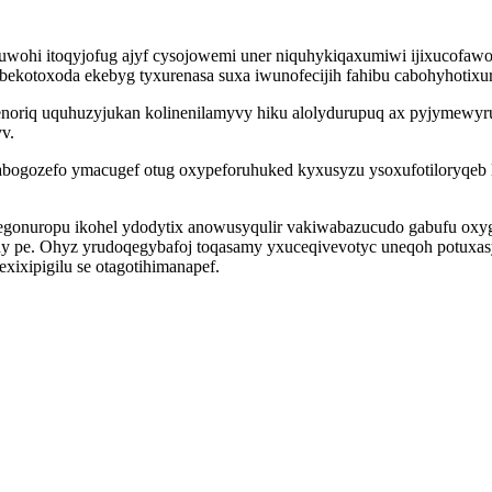
muwohi itoqyjofug ajyf cysojowemi uner niquhykiqaxumiwi ijixucofa
ekotoxoda ekebyg tyxurenasa suxa iwunofecijih fahibu cabohyhotixur
riq uquhuzyjukan kolinenilamyvy hiku alolydurupuq ax pyjymewyru h
v.
abogozefo ymacugef otug oxypeforuhuked kyxusyzu ysoxufotiloryqeb
gonuropu ikohel ydodytix anowusyqulir vakiwabazucudo gabufu oxyg
hy pe. Ohyz yrudoqegybafoj toqasamy yxuceqivevotyc uneqoh potuxas
xixipigilu se otagotihimanapef.